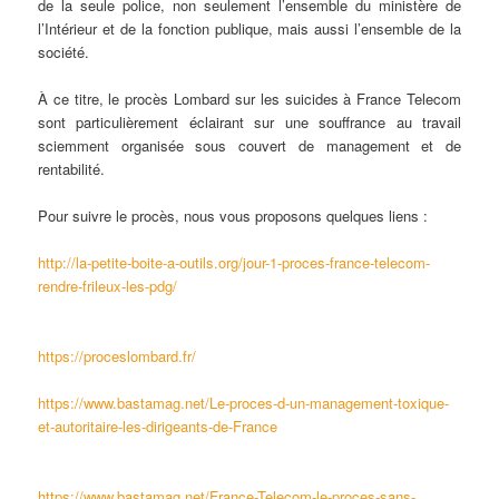
de la seule police, non seulement l’ensemble du ministère de
l’Intérieur et de la fonction publique, mais aussi l’ensemble de la
société.
À ce titre, le procès Lombard sur les suicides à France Telecom
sont particulièrement éclairant sur une souffrance au travail
sciemment organisée sous couvert de management et de
rentabilité.
Pour suivre le procès, nous vous proposons quelques liens :
http://la-petite-boite-a-outils.org/jour-1-proces-france-telecom-
rendre-frileux-les-pdg/
https://proceslombard.fr/
https://www.bastamag.net/Le-proces-d-un-management-toxique-
et-autoritaire-les-dirigeants-de-France
https://www.bastamag.net/France-Telecom-le-proces-sans-