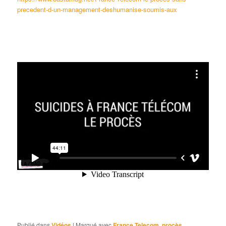
precedent-d-un-management-deshumanise-soumis-aux
Publié dans
Vidéos
|
Marqué avec
France Telecom
,
procès
,