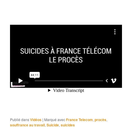
Publié dans
Vidéos
|
Marqué avec
France Telecom
,
procès
,
souffrance au travail
,
Suicide
,
suicides