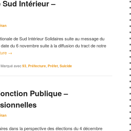
 Sud Intérieur –
étan
ationale de Sud Intérieur Solidaires suite au message du
date du 6 novembre suite à la diffusion du tract de notre
cture
→
|
Marqué avec
93
,
Préfecture
,
Préfet
,
Suicide
Fonction Publique –
sionnelles
étan
daires dans la perspective des élections du 4 décembre