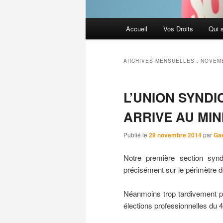
Menu
Accueil
Vos Droits
Qui 
principal
ARCHIVES MENSUELLES :
NOVEM
L’UNION SYNDI
ARRIVE AU MIN
Publié le
29 novembre 2014
par
Ga
Notre première section syn
précisément sur le périmètre d
Néanmoins trop tardivement 
élections professionnelles du