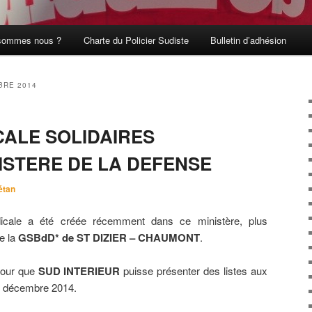
sommes nous ?
Charte du Policier Sudiste
Bulletin d’adhésion
BRE 2014
CALE SOLIDAIRES
ISTERE DE LA DEFENSE
étan
dicale a été créée récemment dans ce ministère, plus
e la
GSBdD* de ST DIZIER – CHAUMONT
.
pour que
SUD INTERIEUR
puisse présenter des listes aux
 4 décembre 2014.