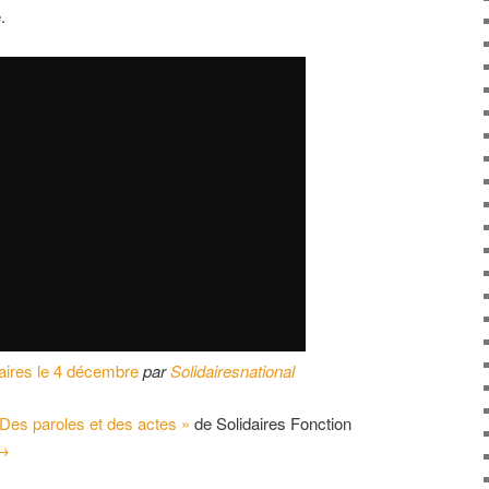
.
daires le 4 décembre
par
Solidairesnational
 Des paroles et des actes »
de Solidaires Fonction
→