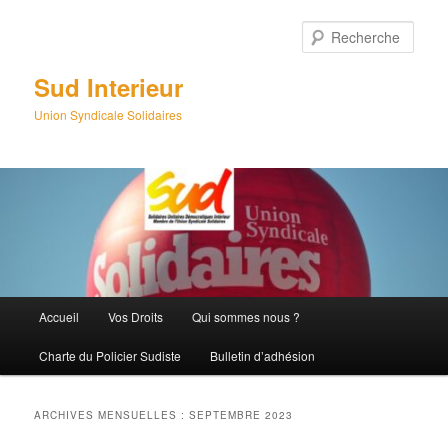
Aller
Aller
au
au
Rech
contenu
contenu
principal
secondaire
Sud Interieur
Union Syndicale Solidaires
Menu
Accueil
Vos Droits
Qui sommes nous ?
principal
Charte du Policier Sudiste
Bulletin d’adhésion
ARCHIVES MENSUELLES :
SEPTEMBRE 2023