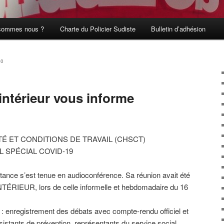
sommes nous ?
Charte du Policier Sudiste
Bulletin d’adhésion
20
intérieur vous informe
É ET CONDITIONS DE TRAVAIL (CHSCT)
L SPÉCIAL COVID-19
stance s’est tenue en audioconférence. Sa réunion avait été
TÉRIEUR, lors de celle informelle et hebdomadaire du 16
: enregistrement des débats avec compte-rendu officiel et
sistants de prévention, représentants du service social,