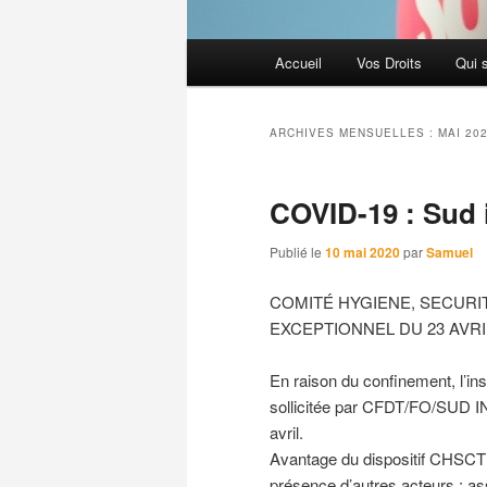
Menu
Accueil
Vos Droits
Qui 
principal
ARCHIVES MENSUELLES :
MAI 20
COVID-19 : Sud 
Publié le
10 mai 2020
par
Samuel
COMITÉ HYGIENE, SECURIT
EXCEPTIONNEL DU 23 AVRI
En raison du confinement, l’in
sollicitée par CFDT/FO/SUD IN
avril.
Avantage du dispositif CHSCT 
présence d’autres acteurs : as