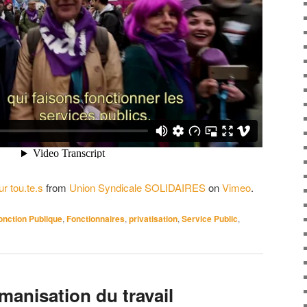
r tou.te.s
from
Union Syndicale SOLIDAIRES
on
Vimeo
.
onction Publique
,
Fonctionnaires
,
privatisation
,
Service Public
,
manisation du travail