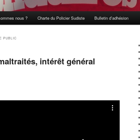
sommes nous ?
Charte du Policier Sudiste
Bulletin d’adhésion
E PUBLIC
altraités, intérêt général