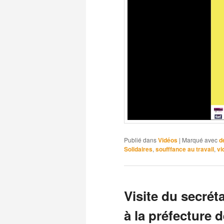
Publié dans
Vidéos
|
Marqué avec
d
Solidaires
,
soufffance au travail
,
vi
Visite du secrét
à la préfecture d