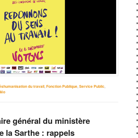
éshumanisation du travail
,
Fonction Publique
,
Service Public
,
déo
aire général du ministère
e la Sarthe : rappels