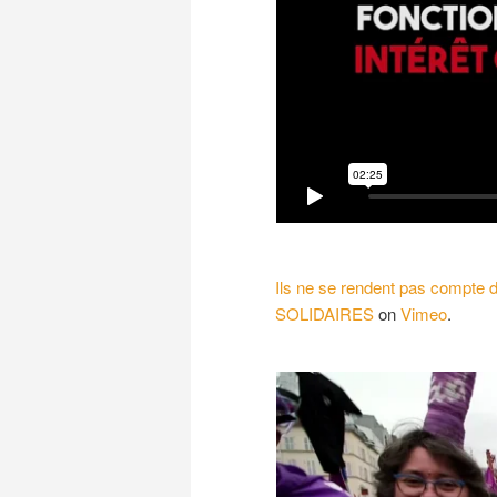
Ils ne se rendent pas compte d
SOLIDAIRES
on
Vimeo
.