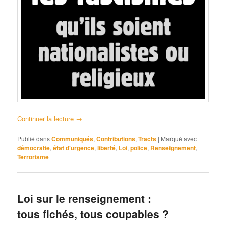
Continuer la lecture
→
Publié dans
Communiqués
,
Contributions
,
Tracts
|
Marqué avec
démocratie
,
état d'urgence
,
liberté
,
Loi
,
police
,
Renseignement
,
Terrorisme
Loi sur le renseignement :
tous fichés, tous coupables ?