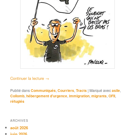
Continuer la lecture
→
Publié dans
Communiqués
,
Courriers
,
Tracts
|
Marqué avec
asile
,
Collomb
,
hébergement d'urgence
,
immigration
,
migrants
,
OFII
,
réfugiés
ARCHIVES
août 2026
juin 2026