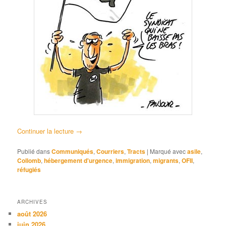
Continuer la lecture
→
Publié dans
Communiqués
,
Courriers
,
Tracts
|
Marqué avec
asile
,
Collomb
,
hébergement d'urgence
,
immigration
,
migrants
,
OFII
,
réfugiés
ARCHIVES
août 2026
juin 2026