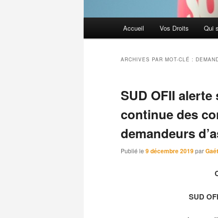
Menu
Accueil
Vos Droits
Qui 
principal
ARCHIVES PAR MOT-CLÉ :
DEMAND
SUD OFII alerte 
continue des co
demandeurs d’as
Publié le
9 décembre 2019
par
Gaé
SUD OFII