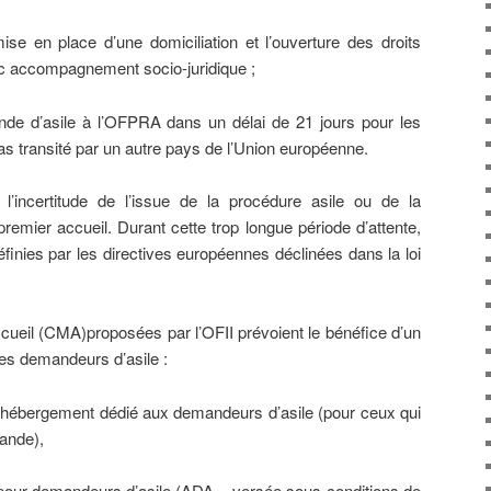
se en place d’une domiciliation et l’ouverture des droits
c accompagnement socio-juridique ;
nde d’asile à l’OFPRA dans un délai de 21 jours pour les
as transité par un autre pays de l’Union européenne.
l’incertitude de l’issue de la procédure asile ou de la
emier accueil. Durant cette trop longue période d’attente,
éfinies par les directives européennes déclinées dans la loi
ccueil (CMA)proposées par l’OFII prévoient le bénéfice d’un
les demandeurs d’asile :
 d’hébergement dédié aux demandeurs d’asile (pour ceux qui
mande),
 pour demandeurs d’asile (ADA – versée sous conditions de