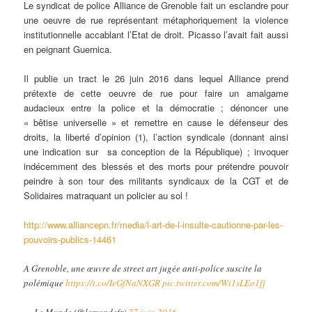
Le syndicat de police Alliance de Grenoble fait un esclandre pour
une oeuvre de rue représentant métaphoriquement la violence
institutionnelle accablant l’Etat de droit. Picasso l’avait fait aussi
en peignant Guernica.
Il publie un tract le 26 juin 2016 dans lequel Alliance prend
prétexte de cette oeuvre de rue pour faire un amalgame
audacieux entre la police et la démocratie ; dénoncer une
« bêtise universelle » et remettre en cause le défenseur des
droits, la liberté d’opinion (1), l’action syndicale (donnant ainsi
une indication sur sa conception de la République) ; invoquer
indécemment des blessés et des morts pour prétendre pouvoir
peindre à son tour des militants syndicaux de la CGT et de
Solidaires matraquant un policier au sol !
http://www.alliancepn.fr/media/l-art-de-l-insulte-cautionne-par-les-
pouvoirs-publics-14461
A Grenoble, une œuvre de street art jugée anti-police suscite la
polémique
https://t.co/IeGfNaNXGR
pic.twitter.com/Wi1sLEo1fj