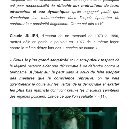
ont pour responsabilité de
réfléchir aux motivations de leurs
adversaires et aux dynamiques
qu’ils engagent plutôt que
d’enchaîner les rodomontades dans l’espoir éphémère de
conforter leur popularité flageolante. On en est loin
» (10)
Claude JULIEN
, directeur de ce mensuel de 1973 à 1990,
mettait déjà en garde le pouvoir en…1977 de la même façon
contre la même dérive lors des «
années de plomb
» :
«
Seuls le plus grand sang-froid
et un
scrupuleux respect
de
la légalité peuvent aider une démocratie à se défendre contre le
terrorisme.
A jouer sur la peur
dans le souci
de faire adopter
des mesures que la conscience réprouve
, on ne peut
qu’entretenir le doute sur les vertus de la démocratie et
exalter
les plus bas instincts
dont font preuve les meilleurs serviteurs
des régimes policiers. Est-ce ce que l’on souhaite ?
»(11).