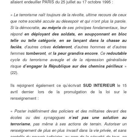
allaient endeuiller PARIS du 25 juillet au 17 octobre 1995 :
«
Le terrorisme naît toujours de la révolte, ultime recours de ceux
que notre société accule au désespoir et qui n’ont plus la parole.
Si la démocratie,
au mépris
de ses principes fondamentaux, leur
répond
en déployant des soldats, en soupçonnant en bloc
telle ou telle catégorie
,
en se lançant dans la chasse au
faciès
, d’autres crises
éclateront
, d’autres hommes et d’autres
femmes
tomberont
, et
la peur grandira encore
. Ce
redoutable
cycle du terrorisme aveugle et de la répression généralisée
risque
d’engager la République sur des chemins périlleux
»
(22).
Ils rejoignent également ce qu’écrivait
SUD INTERIEUR
le 15
avril dernier lors de la promulgation de la loi sur le
renseignement :
«
Poster indéfiniment des policiers et des militaires devant des
écoles ou des synagogues
n’est pas une solution au
terrorisme
, pas même à ses actions de terrain. Autoriser un
renseignement de plus en plus invasif dans la vie privée, et sans
contrôle du pouvoir judiciaire, au nom de la sécurité de tous, ne