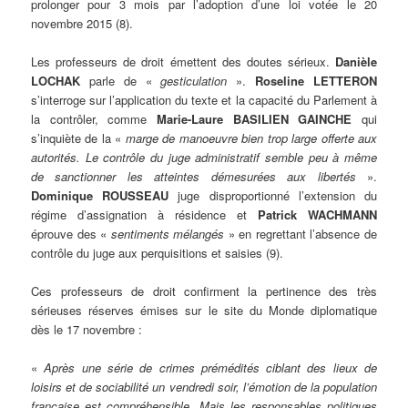
prolonger pour 3 mois par l’adoption d’une loi votée le 20
novembre 2015 (8).
Les professeurs de droit émettent des doutes sérieux.
Danièle
LOCHAK
parle de «
gesticulation
».
Roseline LETTERON
s’interroge sur l’application du texte et la capacité du Parlement à
la contrôler, comme
Marie-Laure BASILIEN GAINCHE
qui
s’inquiète de la «
marge de manoeuvre bien trop large offerte aux
autorités. Le contrôle du juge administratif semble peu à même
de sanctionner les atteintes démesurées aux libertés
».
Dominique ROUSSEAU
juge disproportionné l’extension du
régime d’assignation à résidence et
Patrick WACHMANN
éprouve des «
sentiments mélangés
» en regrettant l’absence de
contrôle du juge aux perquisitions et saisies (9).
Ces professeurs de droit confirment la pertinence des très
sérieuses réserves émises sur le site du Monde diplomatique
dès le 17 novembre :
«
Après une série de crimes prémédités ciblant des lieux de
loisirs et de sociabilité un vendredi soir, l’émotion de la population
française est compréhensible. Mais les responsables politiques