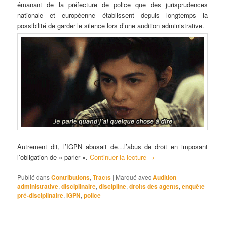
émanant de la préfecture de police que des jurisprudences
nationale et européenne établissent depuis longtemps la
possibilité de garder le silence lors d’une audition administrative.
Autrement dit, l’IGPN abusait de…l’abus de droit en imposant
l’obligation de « parler ».
Continuer la lecture
→
Publié dans
Contributions
,
Tracts
|
Marqué avec
Audition
administrative
,
disciplinaire
,
discipline
,
droits des agents
,
enquête
pré-disciplinaire
,
IGPN
,
police