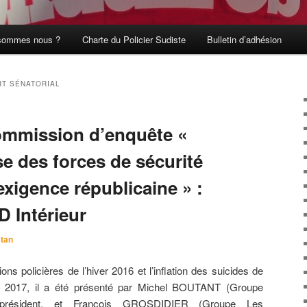
sommes nous ?
Charte du Policier Sudiste
Bulletin d’adhésion
T SÉNATORIAL
ommission d’enquête «
se des forces de sécurité
 exigence républicaine » :
 Intérieur
tan
ions policières de l’hiver 2016 et l’inflation des suicides de
ée 2017, il a été présenté par Michel BOUTANT (Groupe
), président, et François GROSDIDIER (Groupe Les