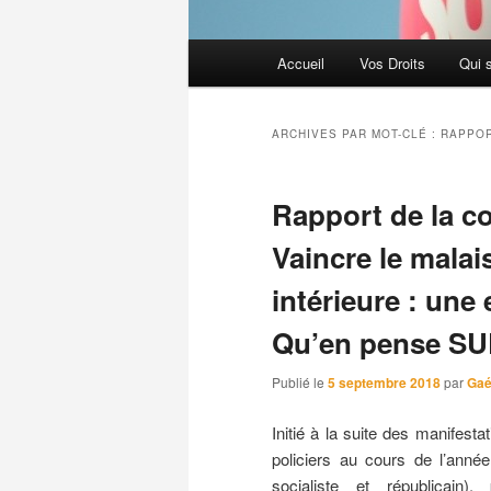
Menu
Accueil
Vos Droits
Qui 
principal
ARCHIVES PAR MOT-CLÉ :
RAPPOR
Rapport de la c
Vaincre le malai
intérieure : une
Qu’en pense SUD
Publié le
5 septembre 2018
par
Gaé
Initié à la suite des manifestat
policiers au cours de l’ann
socialiste et républicain