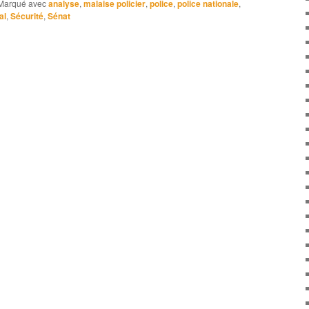
Marqué avec
analyse
,
malaise policier
,
police
,
police nationale
,
al
,
Sécurité
,
Sénat