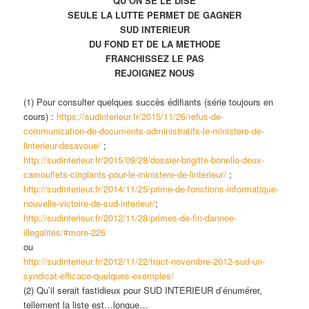
QU’ON SE LE DISE
SEULE LA LUTTE PERMET DE GAGNER
SUD INTERIEUR
DU FOND ET DE LA METHODE
FRANCHISSEZ LE PAS
REJOIGNEZ NOUS
(1) Pour consulter quelques succès édifiants (série toujours en
cours) :
https://sudinterieur.fr/2015/11/26/refus-de-
communication-de-documents-administratifs-le-ministere-de-
linterieur-desavoue/
;
http://sudinterieur.fr/2015/09/28/dossier-brigitte-bonello-deux-
camouflets-cinglants-pour-le-ministere-de-linterieur/
;
http://sudinterieur.fr/2014/11/25/prime-de-fonctions-informatique-
nouvelle-victoire-de-sud-interieur/
;
http://sudinterieur.fr/2012/11/28/primes-de-fin-dannee-
illegalites/#more-226
ou
http://sudinterieur.fr/2012/11/22/tract-novembre-2012-sud-un-
syndicat-efficace-quelques-exemples/
(2) Qu’il serait fastidieux pour SUD INTERIEUR d’énumérer,
tellement la liste est…longue…