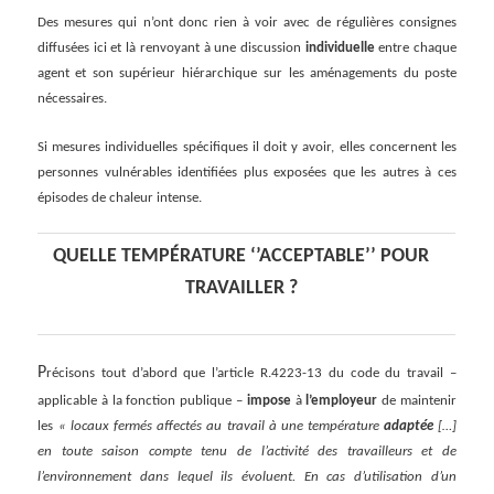
Des mesures qui n’ont donc rien à voir avec de régulières consignes
diffusées ici et là renvoyant à une discussion
individuelle
entre chaque
agent et son supérieur
hiérarchique
sur
les aménagement
s
du poste
nécessaire
s.
Si mesures individuelles spécifiques il doit y avoir, elles concernent les
personnes vulnérables identifiées plus exposées que les autres à ces
épisodes de chaleur intense.
QUELLE TEMP
É
RATURE ‘’ACCEPTABLE’’ POUR
TRAVAILLER ?
P
récisons tout d’abord que l’article R.4223-13 du code du travail –
applicable à la fonction publique –
impose
à
l’employeur
de maintenir
les
« locaux fermés affectés au travail à une température
adaptée
[…]
en toute saison compte tenu de l’activité des travailleurs et de
l’environnement dans lequel ils évoluent. En cas d’utilisation d’un