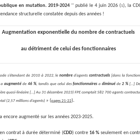
publique en mutation. 2019-2024
’’
publié le 4 juin 2026
(
), la C
1
tendance structurelle constatée depuis des années !
Augmentation exponentielle du nombre de contractuels
au détriment de celui des fonctionnaires
riode s’étendant de 2010 à 2022, le
nombre
d’agents
contractuels
[dans la fonctio
] a
augmenté
de
46 %
, tandis que celui des
fonctionnaires
a
diminué
de
2 %
[…] De
ière quasi-linéaire […] Au 31 décembre 2023) FPE comptait 582 700 agents contractue
»
(
).
 total (2,57 millions d’agents)
pages 21-22
 a encore augmenté sur les années 2023-2025.
en contrat à durée déterminé (
CDD
) contre
16 %
seulement en contr