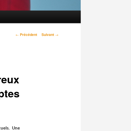
Navigation
←
Précédent
Suivant
→
des
articles
reux
ptes
uels. Une