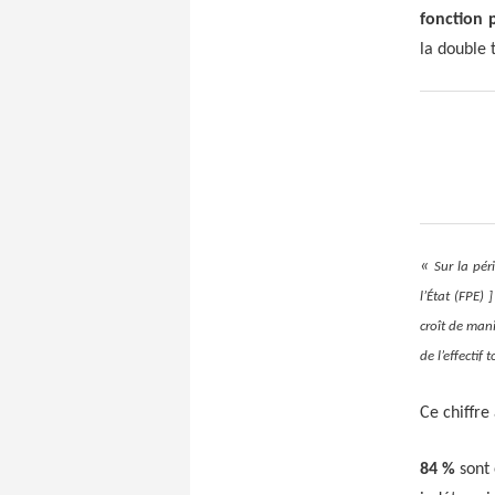
fonction 
la double 
«
Sur la pé
l’
É
tat (FPE) 
croît de man
de l’effectif
Ce chiffre
84 %
sont 