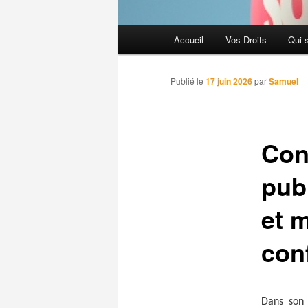
Menu
Accueil
Vos Droits
Qui 
principal
Publié le
17 juin 2026
par
Samuel
Con
pub
et 
con
Dans
so