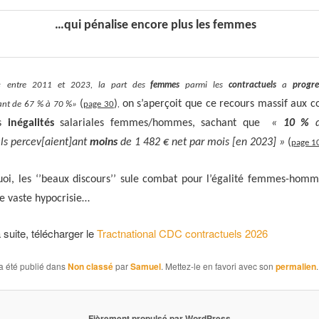
…qui pénalise encore plus les femmes
« entre 2011 et 2023, la part des
femmes
parmi les
contractuels
a
progre
(
)
on s’aperçoit que ce recours massif aux c
sant de 67 % à 70 %»
page 30
,
s
inégalités
salariales femmes/hommes, sachant que
«
10 %
d
ls percev[aient]ant
moins
de 1 482 € net par mois [en 2023] »
(
page 1
i, les ‘’beaux discours’’ sule combat pour l’égalité femmes-homm
e vaste hypocrisie…
a suite, télécharger le
Tractnational CDC contractuels 2026
a été publié dans
Non classé
par
Samuel
. Mettez-le en favori avec son
permalien
.
Fièrement propulsé par WordPress