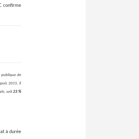
DC
confirme
n publique de
puis 2015, il
ls, soit
23 %
at à durée