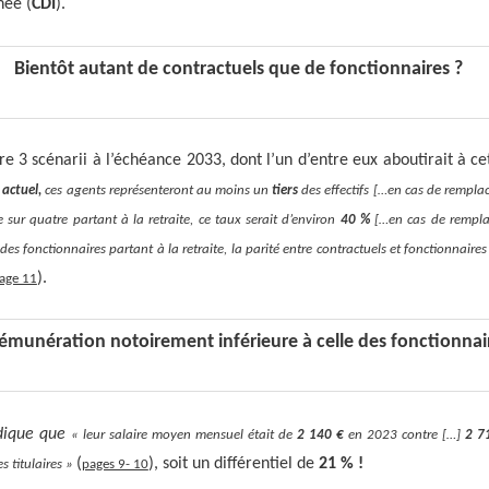
née (
CDI
).
Bientôt autant de contractuels que de fonctionnaires ?
re 3 scénarii à l’échéance 2033, dont l’un d’entre eux aboutirait à cet
e
actuel,
ces agents représenteront au moins un
tiers
des effectifs […en cas de rempla
e sur quatre partant à la retraite, ce taux serait d’environ
40 %
[…en cas de rempla
des fonctionnaires partant à la retraite, la parité entre contractuels et fonctionnaires
).
age 11
émunération notoirement inférieure à celle des fonctionna
dique que
« leur salaire moyen mensuel était de
2 140 €
en 2023 contre […]
2 7
(
), soit un différentiel de
21 % !
s titulaires »
pages 9- 10