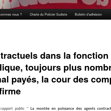
sommes nous ?
Charte du Policier Sudiste
Bulletin d’adhésion
tractuels dans la fonction
lique, toujours plus nomb
mal payés, la cour des com
firme
n
rapport
public
‘
’
La
montée en puissance des agents contract