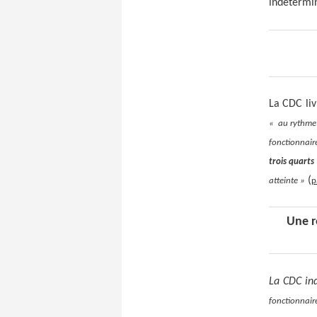
indétermi
La CDC liv
« au rythm
fonctionnair
trois quarts
(
atteinte »
p
Une r
La CDC in
fonctionnaire