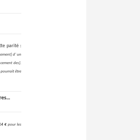
te parité :
cement] d’ un
cement des].
 pourrait être
ires…
14 €
pour les