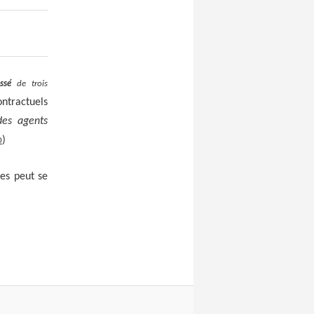
ssé
de trois
ontractuels
es agents
)
0
es peut se