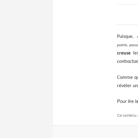
Puisque,
points, pas
creuse
le
contractue
Comme quo
révéler un
Pour lire l
Ce contenu 