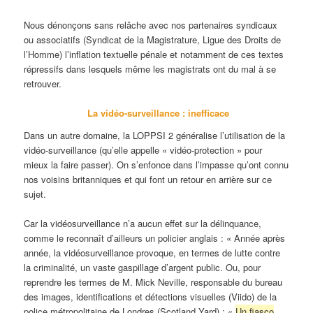
Nous dénonçons sans relâche avec nos partenaires syndicaux
ou associatifs (Syndicat de la Magistrature, Ligue des Droits de
l’Homme) l’inflation textuelle pénale et notamment de ces textes
répressifs dans lesquels même les magistrats ont du mal à se
retrouver.
La vidéo-surveillance : inefficace
Dans un autre domaine, la LOPPSI 2 généralise l’utilisation de la
vidéo-surveillance (qu’elle appelle « vidéo-protection » pour
mieux la faire passer). On s’enfonce dans l’impasse qu’ont connu
nos voisins britanniques et qui font un retour en arrière sur ce
sujet.
Car la vidéosurveillance n’a aucun effet sur la délinquance,
comme le reconnaît d’ailleurs un policier anglais :
« Année après
année, la vidéosurveillance provoque, en termes de lutte contre
la criminalité,
un vaste gaspillage d’argent public
. Ou, pour
reprendre les termes de M. Mick Neville, responsable du bureau
des images, identifications et détections visuelles (Viido)
de la
police métropolitaine de Londres
(Scotland Yard) : «
Un fiasco