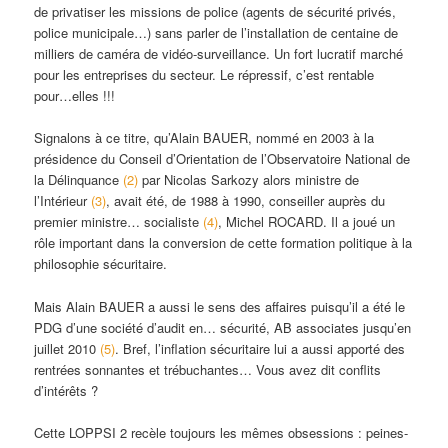
de privatiser les missions de police (agents de sécurité privés,
police municipale…) sans parler de l’installation de centaine de
milliers de caméra de vidéo-surveillance. Un fort lucratif marché
pour les entreprises du secteur. Le répressif, c’est rentable
pour…elles !!!
Signalons à ce titre, qu’Alain BAUER, nommé en 2003 à la
présidence du Conseil d’Orientation de l’Observatoire National de
la Délinquance
(2)
par Nicolas Sarkozy alors ministre de
l’Intérieur
(3)
, avait été, de 1988 à 1990, conseiller auprès du
premier ministre… socialiste
(4)
, Michel ROCARD. Il a joué un
rôle important dans la conversion de cette formation politique à la
philosophie sécuritaire.
Mais Alain BAUER a aussi le sens des affaires puisqu’il a été le
PDG d’une société d’audit en… sécurité, AB associates jusqu’en
juillet 2010
(5)
. Bref, l’inflation sécuritaire lui a aussi apporté des
rentrées sonnantes et trébuchantes… Vous avez dit conflits
d’intérêts ?
Cette LOPPSI 2 recèle toujours les mêmes obsessions : peines-