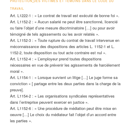
PROTECTION
DES VICTIMES ET TÉMOINS DANS LE CODE DU
TRAVAIL
Art. L1222-1 :
« Le contrat de travail est exécuté de bonne foi »
.
Art. L1152-2 :
« Aucun salarié
ne peut
être sanctionné, licencié
ou faire l’objet d’une mesure discriminatoire […] ou pour avoir
témoigné de tels agissements ou les avoir relatés »
.
Art. L1152-3 :
« Toute rupture du contrat de travail intervenue
en
méconnaissance
des dispositions des articles L. 1152-1 et L.
1152-2, toute disposition ou tout acte contraire est
nul
»
.
Art. L1152-4 :
« L’employeur prend toutes dispositions
nécessaires en vue de
prévenir
les agissements de harcèlement
moral »
.
Art. L1154-1 :
« Lorsque survient un litige […] Le juge forme sa
conviction »
[ partage entre les deux parties dans la charge de la
preuve].
Art. L1154-2 :
« Les organisations syndicales représentatives
dans l’entreprise
peuvent
exercer en justice »
.
Art. L1152-6 :
« Une procédure de médiation
peut
être mise en
oeuvre […] Le choix du médiateur fait l’objet d’un
accord
entre
les parties »
.