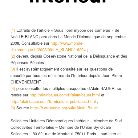
(1)
Extraits de l’article
« Sous l’oeil myope des caméras »
de
Noë LE BLANC paru dans
Le Monde Diplomatique
de septembre
2008. Consultable sur
http://www.monde-
diplomatique.fr/2008/09/LE_BLANC/16294
;
(2)
devenu depuis Observatoire National de la Délinquance et des
Réponses Pénales ;
(3)
il est systématiquement consulté sur les questions de
sécurité par tous les ministres de l’Intérieur depuis Jean-Pierre
CHEVENEMENT ;
(4)
pour consulter les multiples casquettes d’Alain BAUER, se
rendre sur
http://alainbauer.com/fr/alain-bauer.html
et
http://alainbauer.com/fr/missions-publiques.html
;
(5)
Source
http://fr.wikipedia.org/wiki/Alain_Bauer
Solidaires Unitaires Démocratiques Intérieur – Membre de Sud
Collectivités Territoriales – Membre de l’Union Syndicale
Solidaires – 80-82, rue de Montreuil 75011 Paris – sud.inter at