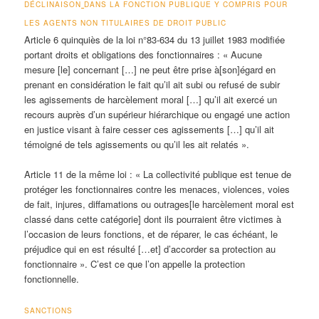
DÉCLINAISON
DANS LA FONCTION PUBLIQUE Y COMPRIS POUR
LES AGENTS NON TITULAIRES DE DROIT PUBLIC
Article 6 quinquiès de la loi n°83-634 du 13 juillet 1983 modifiée
portant droits et obligations des fonctionnaires :
« Aucune
mesure [le] concernant […]
ne peut
être prise à[son]égard en
prenant en considération le fait qu’il ait
subi ou refusé
de subir
les agissements de harcèlement moral […] qu’il ait
exercé un
recours
auprès d’un supérieur hiérarchique ou
engagé une action
en justice
visant à faire cesser ces agissements […] qu’il ait
témoigné de tels agissements ou qu’il les ait relatés »
.
Article 11 de la même loi :
« La collectivité publique est
tenue de
protéger
les fonctionnaires contre les menaces, violences, voies
de fait, injures, diffamations ou outrages[le harcèlement moral est
classé dans cette catégorie] dont ils pourraient être victimes à
l’occasion de leurs fonctions, et de réparer, le cas échéant, le
préjudice qui en est résulté […et]
d’accorder
sa protection au
fonctionnaire »
. C’est ce que l’on appelle la protection
fonctionnelle.
SANCTIONS