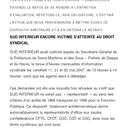
ENTENDU LE REFUS DE SE RENDRE À L’ENTRETIEN
D’ÉVALUATION, RÉPÉTONS-LE, NON OBLIGATOIRE. C’EST PAR
L’ACTION QUE NOUS PARVIENDRONS À METTRE ÉCHEC CE
DISPOSITIF ARBITRAIRE ET À EN OBTENIR LE RETRAIT.
SUD INTERIEUR ENCORE VICTIME D’ATTEINTE AU DROIT
SYNDICAL
SUD INTERIEUR avait sollicité auprès du Secrétaire Général de
la Préfecture de Seine-Maritime et des Sous – Préfets de Dieppe
et du Havre, la tenue d’heures mensuelles d’information
syndicale les vendredi 11, 21 et 22 mai 2007, de 13 heures à 14
heures, sans que les agents aient à débadger.
Ces demandes ont été une nouvelle fois refusées au motif que
SUD INTERIEUR ne serait pas » représentatif » au sens des
critères d’un arrêté de 1966 transposé en 1996 pour la Fonction
Publique. Ce dispositif, totalement antidémocratique donne
automatiquement la représentativité d’office aux seules
confédérations CFTC, CFDT, CGC, CGT et CGC, avec tous les
droits syndicaux qui vont avec.