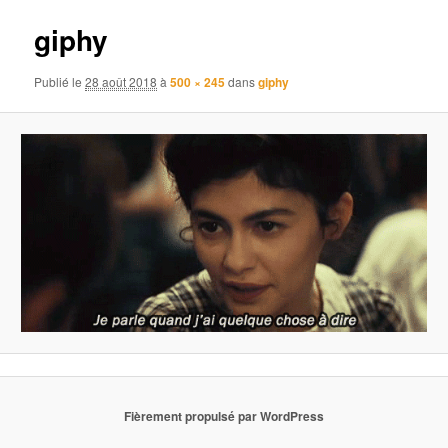
images
giphy
Publié le
28 août 2018
à
500 × 245
dans
giphy
Fièrement propulsé par WordPress